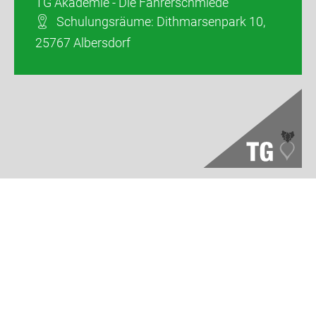
TG Akademie - Die Fahrerschmiede
Schulungsräume: Dithmarsenpark 10,
25767 Albersdorf
Transportgemeinschaft Schleswig-Holstein eG
Dithmarsenpark 50, 25767 Albersdorf
E-Mail:
ruebe@transportgemeinschaft-sh.de
Tel.:
04835 978600
tg.schleswigholstein
Transportgemeinschaft S-H