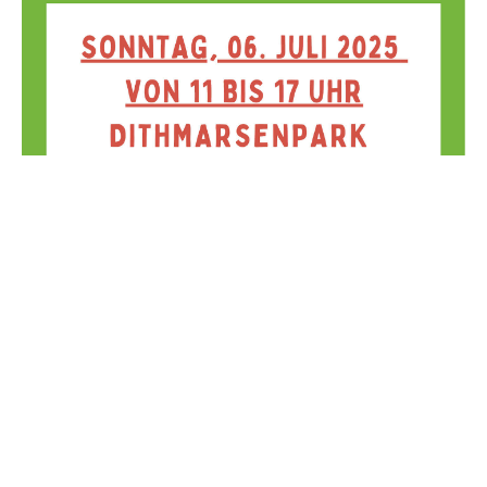
TAG DER OFFENEN TÜR
30 Jahre Transportgemeinschaft Schleswig-
Holstein eG – Feiern Sie mit uns!
Die Transportgemeinschaft Schleswig-Holstein eG
feiert ihr 30-jähriges Bestehen und lädt alle
Mitglieder und Interessierten herzlich zum
Tag der